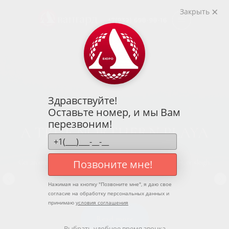
Закрыть
+7(932) 698-98-16
Здравствуйте!
Оставьте номер, и мы Вам
перезвоним!
A TRUE NORTHERN PLAYA
Позвоните мне!
Get around by train, bus, car, ferry, cruise ship, bicycle, skis, or sleigh.
Relax and enjoy yourself!
Нажимая на кнопку "
Позвоните мне
", я даю свое
согласие на обработку персональных данных и
принимаю
условия соглашения
Read more
Выбрать удобное время звонка