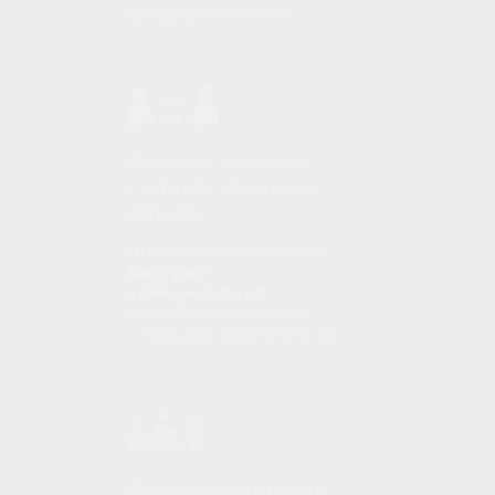
предприниматель
Личный контакт
с ответственным
лицом
Никаких колл-центров,
быстрая
коммуникация
по любым вопросам
с главным бухгалтером
Взаимодействуем