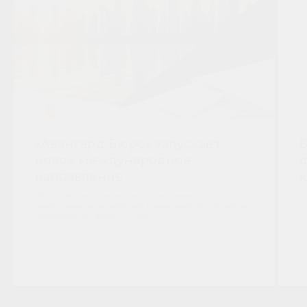
«Авангард Бюро» запускает
Б
новое международное
д
направление
к
Новый этап развития компании: запускаем
Ко
международное направление и расширяем бухгалтерское
15
сопровождение бизнеса в ОАЭ.
23.07.2026