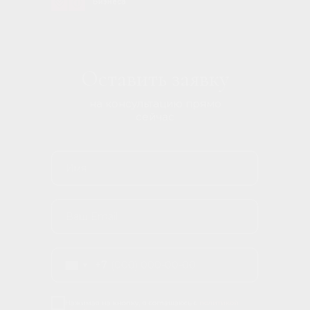
Бизнеса
Оставить заявку
на консультацию прямо
сейчас
Москва
Краснопролетарская улица, 16с1 — Яндекс Карты
+7
Нажимая на кнопку, я соглашаюсь с
политикой